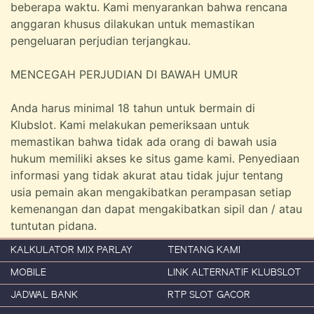
beberapa waktu. Kami menyarankan bahwa rencana
anggaran khusus dilakukan untuk memastikan
pengeluaran perjudian terjangkau.
MENCEGAH PERJUDIAN DI BAWAH UMUR
Anda harus minimal 18 tahun untuk bermain di
Klubslot. Kami melakukan pemeriksaan untuk
memastikan bahwa tidak ada orang di bawah usia
hukum memiliki akses ke situs game kami. Penyediaan
informasi yang tidak akurat atau tidak jujur tentang
usia pemain akan mengakibatkan perampasan setiap
kemenangan dan dapat mengakibatkan sipil dan / atau
tuntutan pidana.
KALKULATOR MIX PARLAY
TENTANG KAMI
MOBILE
LINK ALTERNATIF KLUBSLOT
JADWAL BANK
RTP SLOT GACOR