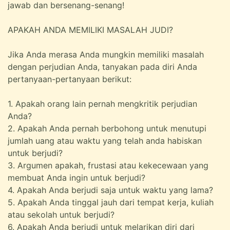
jawab dan bersenang-senang!
APAKAH ANDA MEMILIKI MASALAH JUDI?
Jika Anda merasa Anda mungkin memiliki masalah
dengan perjudian Anda, tanyakan pada diri Anda
pertanyaan-pertanyaan berikut:
1. Apakah orang lain pernah mengkritik perjudian
Anda?
2. Apakah Anda pernah berbohong untuk menutupi
jumlah uang atau waktu yang telah anda habiskan
untuk berjudi?
3. Argumen apakah, frustasi atau kekecewaan yang
membuat Anda ingin untuk berjudi?
4. Apakah Anda berjudi saja untuk waktu yang lama?
5. Apakah Anda tinggal jauh dari tempat kerja, kuliah
atau sekolah untuk berjudi?
6. Apakah Anda berjudi untuk melarikan diri dari