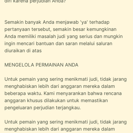
diri karena perjudian Anda?
Semakin banyak Anda menjawab 'ya' terhadap
pertanyaan tersebut, semakin besar kemungkinan
Anda memiliki masalah judi yang serius dan mungkin
ingin mencari bantuan dan saran melalui saluran
diuraikan di atas
MENGELOLA PERMAINAN ANDA
Untuk pemain yang sering menikmati judi, tidak jarang
menghabiskan lebih dari anggaran mereka dalam
beberapa waktu. Kami menyarankan bahwa rencana
anggaran khusus dilakukan untuk memastikan
pengeluaran perjudian terjangkau.
Untuk pemain yang sering menikmati judi, tidak jarang
menghabiskan lebih dari anggaran mereka dalam