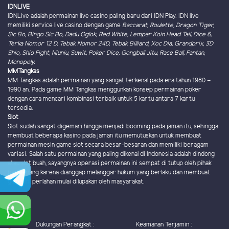
IDNLIVE
IDNLive adalah permainan live casino paling baru dari IDN Play. IDN live
memiliki service live casino dengan game
Baccarat, Roulette, Dragon Tiger,
Sic Bo, Bingo Sic Bo, Dadu Oglok, Red White, Lempar Koin Head Tail, Dice 6,
Terka Nomor 12 D, Tebak Nomor 24D, Tebak Billiard, Xoc Dia, Grandprix, 3D
Shio, Shio Fight, Niuniu, Suwit, Poker Dice, Gongball Jitu, Race Ball, Fantan,
Monopoly.
MMTangkas
MM Tangkas adalah permainan yang sangat terkenal pada era tahun 1980 –
1990 an. Pada game MM Tangkas menggunkan konsep permainan poker
dengan cara mencari kombinasi terbaik untuk 5 kartu antara 7 kartu
tersedia.
Slot
Slot sudah sangat digemari hingga menjadi booming pada jaman itu, sehingga
membuat beberapa kasino pada jaman itu memutuskan untuk membuat
permainan mesin game slot secara besar-besaran dan memiliki beragam
variasi. Salah satu permainan yang paling dikenal di Indonesia adalah dindong
atau slot buah, sayangnya operasi permainan ini sempat di tutup oleh pihak
berwenang karena dianggap melanggar hukum yang berlaku dan membuat
game ini perlahan mulai dilupakan oleh masyarakat.
Dukungan Perangkat :
Keamanan Terjamin :