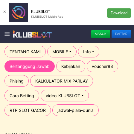
×
KLUBSLOT
Download
KLUBSLOT Mobile App
MASUK
DAFTAR
TENTANG KAMI
MOBILE
Info
Bertanggung Jawab
Kebijakan
voucher88
Phising
KALKULATOR MIX PARLAY
Cara Betting
video-KLUBSLOT
RTP SLOT GACOR
jadwal-piala-dunia