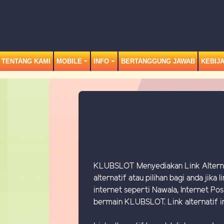
TENTANG KAMI
MOBILE
INFO
BERTANGGUNG JAWAB
KEBIJ
KLUBSLOT Menyediakan Link Alternati
alternatif atau pilihan bagi anda jik
internet seperti Nawala, Internet Po
bermain KLUBSLOT. Link alternatif 