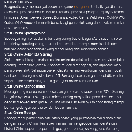
para pemain slot.
Pragmatic play mempunyai beberapa game
slot gacor
terbaik nya diantara
diantara game slot online. Berikut adalah game slot pragmatic play Starlight
Princess, Joker Jewels, Sweet Bonanza, Aztec Gems, Wild West Gold/WWG,
Gates Of Olympus dan masih banyak lagi game slot yang dapat kalian mainkan
di KLUBSLOTS
Situs Online Spadegaming
Spadegaming merupakan situs yang paling top di bagian Asia saat ini. sejak
berdirinya spadegaming, situs online tersebut mampu merilis lebih dari
ratusan game slot terbaik yang mendukung dari beberapa bahasa.
Situs Online Joker123 Gaming
Slot Joker adalah permainan casino online dan slot online dari provider joker
gaming. Permainan joker123 sangat mudah dimengerti, dan dipahami oleh
para player slot. Sehingga player dapat meraup keuntungan dengan mudah
dari permainan game slot joker123. Berbagai pasaran game judi ditawarkan
seperti live casino, slot, serta game judi online tembak ikan.
Situs Online Microgaming
Microgaming merupakan perusahaan game casino sejak tahun 2010. Seiring
berjalan nya waktu, slot gacor microgaming menjadikan provider tersebut
dengan menyediakan game judi slot online.Dan akhirnya microgaming mampu
bersaing dengan para provider besar lainnya.
Situs Online Boongo
Boongo merupakan salah satu situs online yang permainan nya didominisasi
dengan history China. Tema permainan nya mengadopsi dari cerita dan
histori China seperti super rich god, great panda, wu kong, lord fortune,