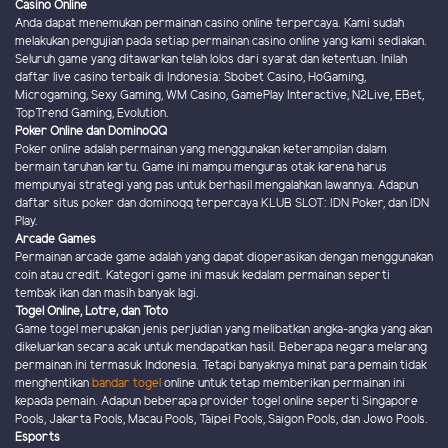
Casino Online
Anda dapat menemukan permainan casino online terpercaya. Kami sudah
melakukan pengujian pada setiap permainan casino online yang kami sediakan.
Seluruh game yang ditawarkan telah lolos dari syarat dan ketentuan. Inilah
daftar live casino terbaik di Indonesia: Sbobet Casino, HoGaming,
Microgaming, Sexy Gaming, WM Casino, GamePlay Interactive, N2Live, EBet,
TopTrend Gaming, Evolution.
Poker Online dan DominoQQ
Poker online adalah permainan yang menggunakan keterampilan dalam
bermain taruhan kartu. Game ini mampu menguras otak karena harus
mempunyai strategi yang pas untuk berhasil mengalahkan lawannya. Adapun
daftar situs poker dan dominoqq terpercaya KLUB SLOT: IDN Poker, dan IDN
Play.
Arcade Games
Permainan arcade game adalah yang dapat dioperasikan dengan menggunakan
coin atau credit. Kategori game ini masuk kedalam permainan seperti
tembak ikan dan masih banyak lagi.
Togel Online, Lotre, dan Toto
Game togel merupakan jenis perjudian yang melibatkan angka-angka yang akan
dikeluarkan secara acak untuk mendapatkan hasil. Beberapa negara melarang
permainan ini termasuk Indonesia. Tetapi banyaknya minat para pemain tidak
menghentikan
bandar togel
online untuk tetap memberikan permainan ini
kepada pemain. Adapun beberapa provider togel online seperti Singapore
Pools, Jakarta Pools, Macau Pools, Taipei Pools, Saigon Pools, dan Jowo Pools.
Esports